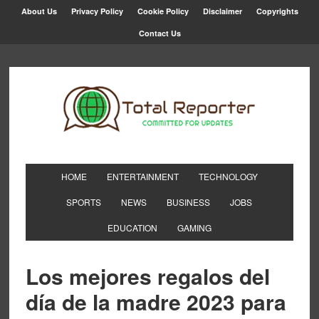
About Us
Privacy Policy
Cookie Policy
Disclaimer
Copyrights
Contact Us
HOME
ENTERTAINMENT
TECHNOLOGY
SPORTS
NEWS
BUSINESS
JOBS
EDUCATION
GAMING
Los mejores regalos del
día de la madre 2023 para