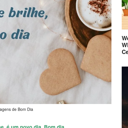
Wo
Wh
Ce
agens de Bom Dia
he, é um novo dia. Bom dia.