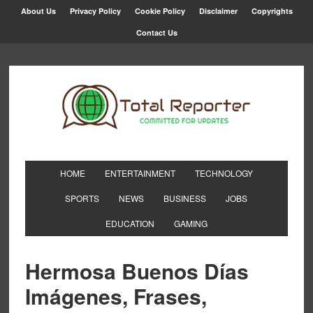
About Us
Privacy Policy
Cookie Policy
Disclaimer
Copyrights
Contact Us
HOME
ENTERTAINMENT
TECHNOLOGY
SPORTS
NEWS
BUSINESS
JOBS
EDUCATION
GAMING
Hermosa Buenos Días
Imágenes, Frases,